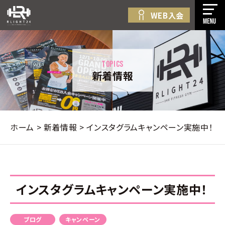
WEB入会
無
初
料
め
コ
体
て
ン
験・
の
テ
TOPICS
無
方
新着情報
ン
料
料
へ
プ
ツ
金
見
ロ
へ
案
学・
グ
ス
内
入
ホーム
>
新着情報
>
インスタグラムキャンペーン実施中！
ラ
キ
店
会
ム
ッ
舗
紹
プ
新
一
介
す
着
覧
法
る
インスタグラムキャンペーン実施中！
情
人
報
プ
WEB
ラ
ブログ
キャンペーン