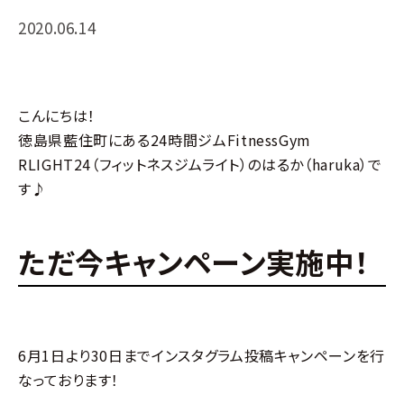
入会
ン
2020.06.14
の申
し込
み
こんにちは！
徳島県藍住町にある24時間ジムFitnessGym
RLIGHT24（フィットネスジムライト）のはるか（haruka）で
す♪
ただ今キャンペーン実施中！
6月1日より30日までインスタグラム投稿キャンペーンを行
なっております！