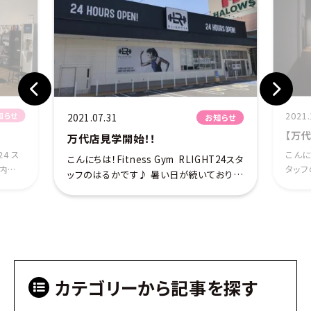
2021.
知らせ
2021.07.31
お知らせ
【万
万代店見学開始！！
24 ス
こんにち
こんにちは！Fitness Gym RLIGHT24スタ
の内装の
タッフ
ッフのはるかです♪ 暑い日が続いておりま
当ジム
チャ
すが皆様お変わりないでしょうか？ 万代店
アをご
します
ついにプレオープン開始！ お待たせいたし
後の休
ラム内
ました！！ RLIGHT24 2号店『万代店 […]
カテゴリーから記事を探す