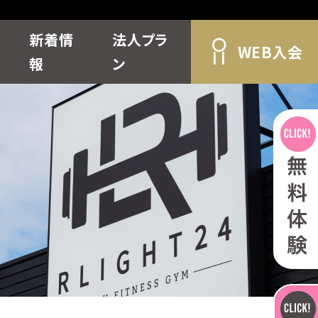
新着情
法人プラ
WEB入会
報
ン