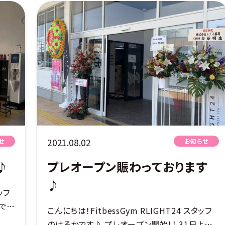
レッチポールやフォーム […]
2021.08.02
せ
お知らせ
♪
プレオープン賑わっております
♪
ッフ
で
こんにちは！FitbessGym RLIGHT24 スタッフ
スペ
のはるかです♪ プレオープン開始！！ 31日より