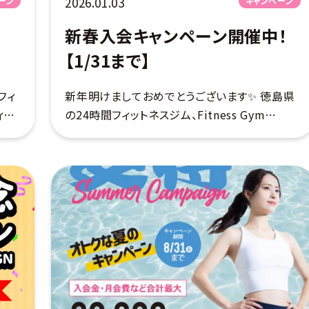
2026.01.03
ーン
キャンペーン
新春入会キャンペーン開催中！
【1/31まで】
フィ
新年明けましておめでとうございます✨ 徳島県
ィッ
の24時間フィットネスジム、Fitness Gym
新た
RLIGHT24（フィットネスジムライト24）です♪
お得
2026年を迎え新たなスタートを切ろうとしてい
る皆様に、超超お得なキャ […]