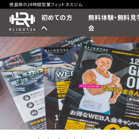
徳島県の24時間営業フィットネスジム
初めての方
無料体験・無料見
へ
会
コ
ン
テ
ン
ツ
へ
ス
キ
ッ
プ
す
る