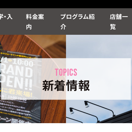
学・入
料金案
プログラム紹
店舗一
内
介
覧
WEB入会の申し込み
TOPICS
新着情報