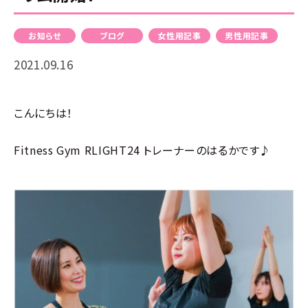
入会
ン
の申
お知らせ
ブログ
女性用記事
男性用記事
し込
2021.09.16
み
こんにちは！
Fitness Gym RLIGHT24 トレーナーのはるかです♪