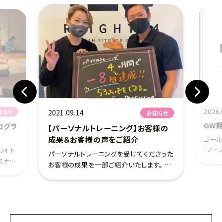
2026.04.27
2021.09.14
お知らせ
GW期間ノ
【パーソナルトレーニング】お客様の
成果＆お客様の声をご紹介
ゴールデンウ
「ノースタッフ
パーソナルトレーニングを受けてくださった
ていただきます
お客様の成果を一部ご紹介いたします。 ・
（金）〜 5月4
初回カウンセリングでの丁寧なヒアリング・
ジター利用を
中間時、終了時のカウンセリングで徹底的
新規入 […]
なフォロー・トレーニング未経験者の方で
も安心のマンツーマン指導 […]