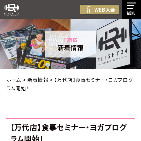
WEB入会
無
初
料
め
コ
体
て
ン
験・
の
テ
TOPICS
無
方
新着情報
ン
料
料
へ
プ
ツ
金
見
ロ
へ
案
学・
グ
ス
内
入
ホーム
>
新着情報
>
【万代店】食事セミナー・ヨガプログ
ラ
キ
店
会
ラム開始！
ム
ッ
舗
紹
プ
新
一
介
す
着
覧
法
る
情
人
【万代店】食事セミナー・ヨガプログ
報
プ
WEB
ラム開始！
ラ