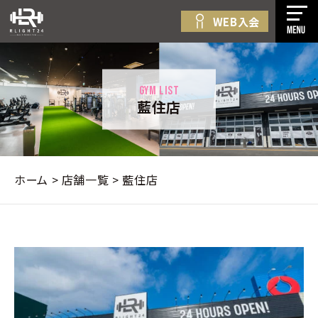
WEB入会
無
初
料
め
コ
体
て
ン
験・
の
テ
GYM LIST
無
方
藍住店
ン
料
料
へ
プ
ツ
金
見
ロ
へ
案
学・
グ
ス
内
入
ホーム
>
店舗一覧
>
藍住店
ラ
キ
店
会
ム
ッ
舗
紹
プ
新
一
介
す
着
覧
法
る
情
人
報
プ
WEB
ラ