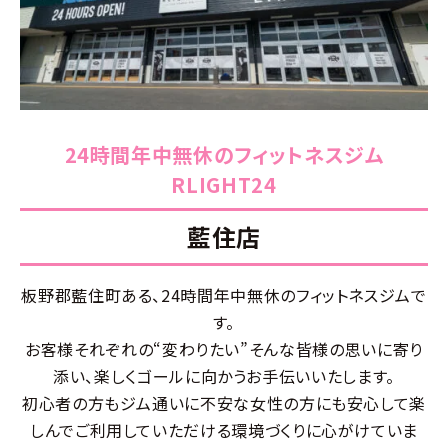
入会
ン
の申
し込
み
24時間年中無休のフィットネスジム
RLIGHT24
藍住店
板野郡藍住町ある、24時間年中無休のフィットネスジムで
す。
お客様それぞれの“変わりたい”そんな皆様の思いに寄り
添い、楽しくゴールに向かうお手伝いいたします。
初心者の方もジム通いに不安な女性の方にも安心して楽
しんでご利用していただける環境づくりに心がけていま